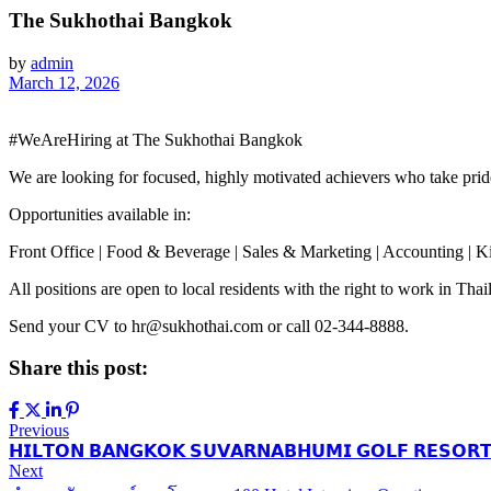
The Sukhothai Bangkok
by
admin
March 12, 2026
#WeAreHiring at The Sukhothai Bangkok
We are looking for focused, highly motivated achievers who take pride 
Opportunities available in:
Front Office | Food & Beverage | Sales & Marketing | Accounting | Ki
All positions are open to local residents with the right to work in Thai
Send your CV to hr@sukhothai.com or call 02-344-8888.
Share this post:
Previous
𝗛𝗜𝗟𝗧𝗢𝗡 𝗕𝗔𝗡𝗚𝗞𝗢𝗞 𝗦𝗨𝗩𝗔𝗥𝗡𝗔𝗕𝗛𝗨𝗠𝗜 𝗚𝗢𝗟𝗙 𝗥𝗘𝗦𝗢𝗥
Next