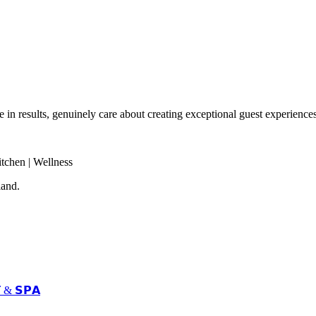
in results, genuinely care about creating exceptional guest experiences,
tchen | Wellness
land.
 & 𝗦𝗣𝗔