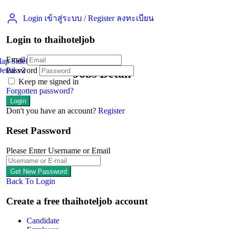
Login เข้าสู่ระบบ
/
Register ลงทะเบียน
Login to thaihoteljob
Email
Map Sidebar
etail v2
Password
Jobs Detail
Keep me signed in
Forgotten password?
Don't you have an account?
Register
Reset Password
Please Enter Username or Email
Back To Login
Create a free thaihoteljob account
Candidate