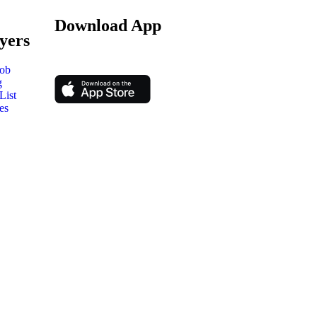
Download App
yers
Job
g
List
es