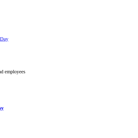
 Day
and employees
sy