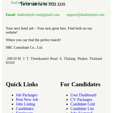
Need help? Mon.-Sat. (8 am.- 7 pm.)
โทรสายด่วน 08 3522 2235
Email:
thaihoteljob.com@gmail.com, support@thaihoteljob.com
Your next hotel job – Your next great hire, Find both on our
website!
Where you can find the perfect match!
HRC Consultant Co., Ltd.
208/10 M. 3 T. Themkasattri Road A. Thalang Phuket, Thailand
83110
Quick Links
For Candidates
Job Packages
User Dashboard
Post New Job
CV Packages
Jobs Listing
Candidate Grid
Candidates
Candidate List