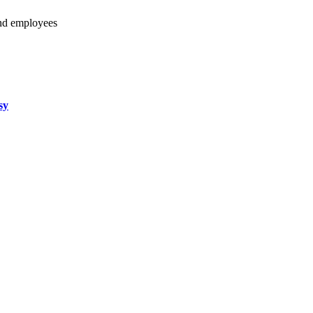
and employees
sy