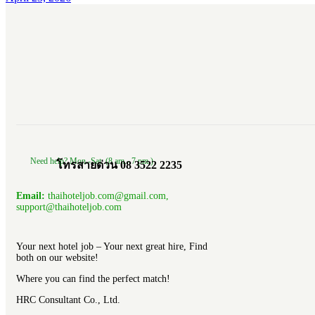
Need help? Mon.-Sat. (8 am.- 7 pm.)
โทรสายด่วน 08 3522 2235
Email:
thaihoteljob.com@gmail.com,
support@thaihoteljob.com
Your next hotel job – Your next great hire, Find
both on our website!
Where you can find the perfect match!
HRC Consultant Co., Ltd.