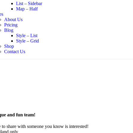
List – Sidebar
Map – Half
es
About Us
Pricing
Blog
Style – List
Style – Grid
Shop
Contact Us
ique and fun team!
 to share with someone you know is interested!
iland only