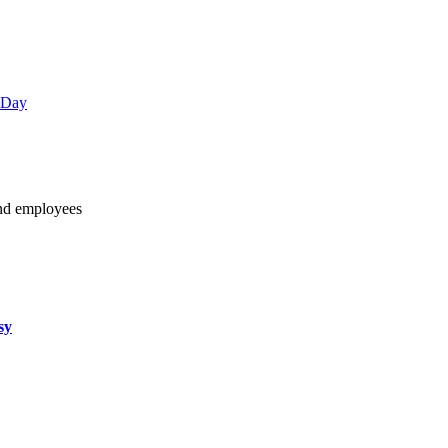
 Day
and employees
sy