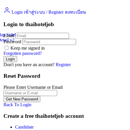
Login เข้าสู่ระบบ
/
Register ลงทะเบียน
Login to thaihoteljob
Map Sidebar
Email
etail v2
Jobs Detail
Password
Keep me signed in
Forgotten password?
Don't you have an account?
Register
Reset Password
Please Enter Username or Email
Back To Login
Create a free thaihoteljob account
Candidate