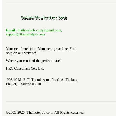
Need help? Mon.-Sat. (8 am.- 7 pm.)
โทรสายด่วน 08 3522 2235
Email:
thaihoteljob.com@gmail.com,
support@thaihoteljob.com
Your next hotel job – Your next great hire, Find
both on our website!
Where you can find the perfect match!
HRC Consultant Co., Ltd.
208/10 M. 3 T. Themkasattri Road A. Thalang
Phuket, Thailand 83110
©2005-2026 Thaihoteljob.com All Rights Reserved.