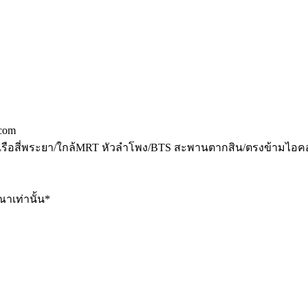
.com
กับท่าเรือสี่พระยา/ใกล้MRT หัวลำโพง/BTS สะพานตากสิน/ตรงข้ามไ
าเท่านั้น*