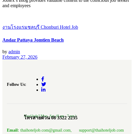
Jobtex’s Blog provides valuable content to the conscious job seeker
and employees
งานโรงแรมชลบุรี Chonburi Hotel Job
Andaz Pattaya Jomtien Beach
by
admin
February 27, 2026
Follow Us:
Need help? Mon.-Sat. (8 am.- 7 pm.)
โทรสายด่วน 08 3522 2235
Email:
thaihoteljob.com@gmail.com, support@thaihoteljob.com