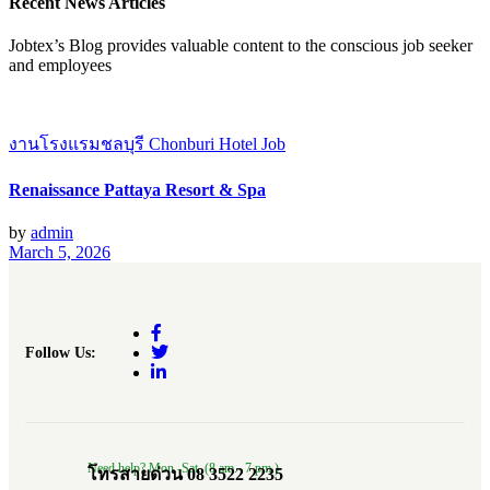
Recent News Articles
Jobtex’s Blog provides valuable content to the conscious job seeker
and employees
งานโรงแรมชลบุรี Chonburi Hotel Job
Renaissance Pattaya Resort & Spa
by
admin
March 5, 2026
Follow Us:
Need help? Mon.-Sat. (8 am.- 7 pm.)
โทรสายด่วน 08 3522 2235