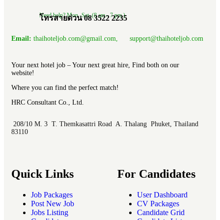
Need help? Mon.-Sat. (8 am.- 7 pm.)
โทรสายด่วน 08 3522 2235
Email:
thaihoteljob.com@gmail.com, support@thaihoteljob.com
Your next hotel job – Your next great hire, Find both on our
website!
Where you can find the perfect match!
HRC Consultant Co., Ltd.
208/10 M. 3 T. Themkasattri Road A. Thalang Phuket, Thailand
83110
Quick Links
For Candidates
Job Packages
User Dashboard
Post New Job
CV Packages
Jobs Listing
Candidate Grid