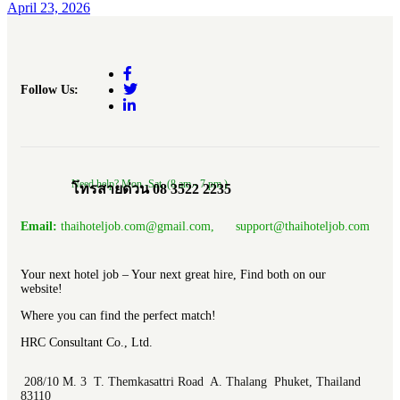
April 23, 2026
Follow Us:
Need help? Mon.-Sat. (8 am.- 7 pm.)
โทรสายด่วน 08 3522 2235
Email:
thaihoteljob.com@gmail.com, support@thaihoteljob.com
Your next hotel job – Your next great hire, Find both on our
website!
Where you can find the perfect match!
HRC Consultant Co., Ltd.
208/10 M. 3 T. Themkasattri Road A. Thalang Phuket, Thailand
83110