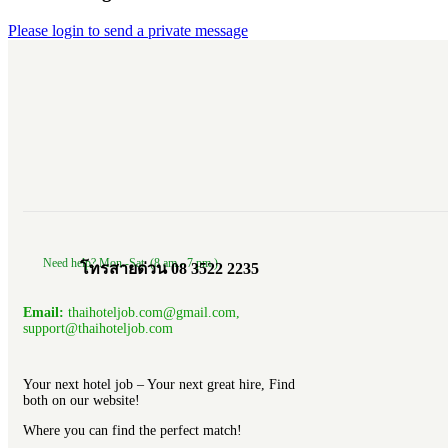
Please login to send a private message
Need help? Mon.-Sat. (8 am.- 7 pm.)
โทรสายด่วน 08 3522 2235
Email:
thaihoteljob.com@gmail.com,
support@thaihoteljob.com
Your next hotel job – Your next great hire, Find
both on our website!
Where you can find the perfect match!