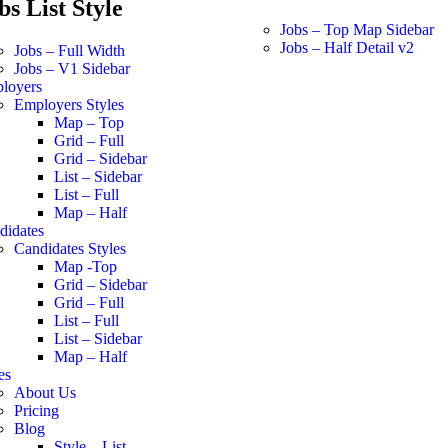
bs List Style
Jobs – Top Map Sidebar
Jobs – Half Detail v2
Jobs – Full Width
Jobs – V1 Sidebar
loyers
Employers Styles
Map – Top
Grid – Full
Grid – Sidebar
List – Sidebar
List – Full
Map – Half
didates
Candidates Styles
Map -Top
Grid – Sidebar
Grid – Full
List – Full
List – Sidebar
Map – Half
es
About Us
Pricing
Blog
Style – List