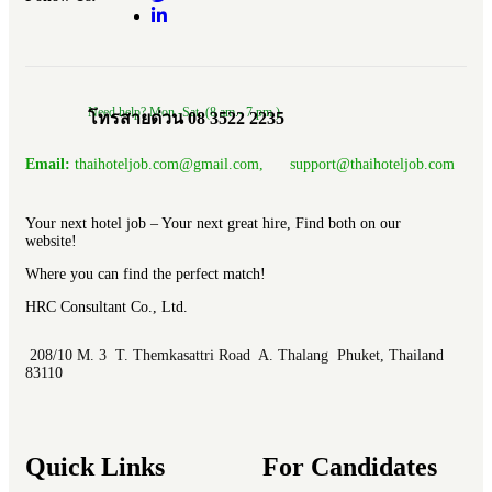
Need help? Mon.-Sat. (8 am.- 7 pm.)
โทรสายด่วน 08 3522 2235
Email:
thaihoteljob.com@gmail.com, support@thaihoteljob.com
Your next hotel job – Your next great hire, Find both on our
website!
Where you can find the perfect match!
HRC Consultant Co., Ltd.
208/10 M. 3 T. Themkasattri Road A. Thalang Phuket, Thailand
83110
Quick Links
For Candidates