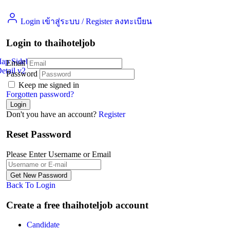
Login เข้าสู่ระบบ
/
Register ลงทะเบียน
Login to thaihoteljob
Map Sidebar
Email
etail v2
Jobs Detail
Password
Keep me signed in
Forgotten password?
Don't you have an account?
Register
Reset Password
Please Enter Username or Email
Back To Login
Create a free thaihoteljob account
Candidate