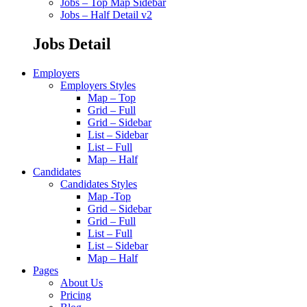
Jobs – Top Map Sidebar
Jobs – Half Detail v2
Jobs Detail
Employers
Employers Styles
Map – Top
Grid – Full
Grid – Sidebar
List – Sidebar
List – Full
Map – Half
Candidates
Candidates Styles
Map -Top
Grid – Sidebar
Grid – Full
List – Full
List – Sidebar
Map – Half
Pages
About Us
Pricing