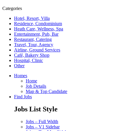
Categories
Hotel, Resort, Villa
Residence, Condominium
Heath Care, Wellness, Spa
Entertainment, Pub, Bar
Restaurant, Catering
Travel, Tour, Agency
Airline, Ground Services
Café, Bakery Shop
Hospital, Clinic
Other
Homes
Home
Job Details
Map & Top Candidate
Find Jobs
Jobs List Style
Jobs – Full Width
Jobs – V1 Sidebar