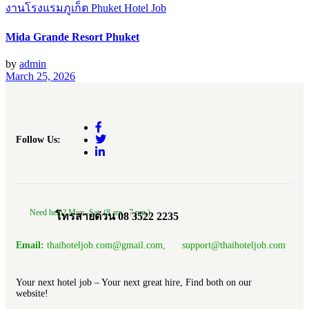
งานโรงแรมภูเก็ต Phuket Hotel Job
Mida Grande Resort Phuket
by
admin
March 25, 2026
Follow Us:
Need help? Mon.-Sat. (8 am.- 7 pm.)
โทรสายด่วน 08 3522 2235
Email:
thaihoteljob.com@gmail.com, support@thaihoteljob.com
Your next hotel job – Your next great hire, Find both on our
website!