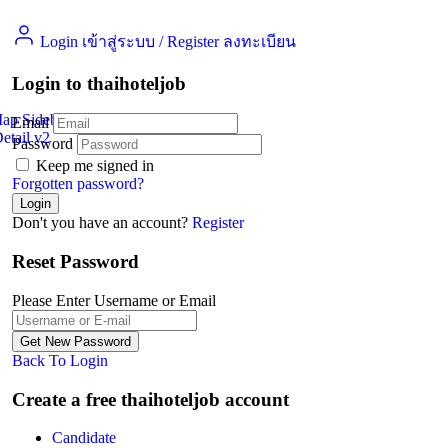
Login เข้าสู่ระบบ
/
Register ลงทะเบียน
Login to thaihoteljob
Map Sidebar
Email
etail v2
Jobs Detail
Password
Keep me signed in
Forgotten password?
Don't you have an account?
Register
Reset Password
Please Enter Username or Email
Back To Login
Create a free thaihoteljob account
Candidate