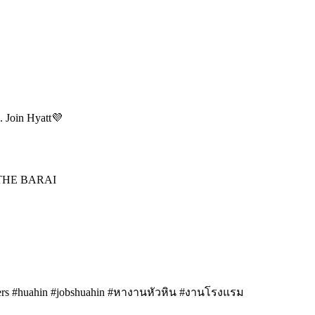
s. Join Hyatt💜
 THE BARAI
reers #huahin #jobshuahin #หางานหัวหิน #งานโรงแรม