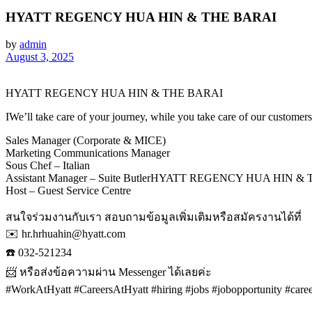
HYATT REGENCY HUA HIN & THE BARAI
by
admin
August 3, 2025
HYATT REGENCY HUA HIN & THE BARAI
IWe’ll take care of your journey, while you take care of our customer
Sales Manager (Corporate & MICE)
Marketing Communications Manager
Sous Chef – Italian
Assistant Manager – Suite ButlerHYATT REGENCY HUA HIN &
Host – Guest Service Centre
สนใจร่วมงานกับเรา สอบถามข้อมูลเพิ่มเติมหรือสมัครงานได้ที่
✉️ hr.hrhuahin@hyatt.com
☎️ 032-521234
📨 หรือส่งข้อความผ่าน Messenger ได้เลยค่ะ
#WorkAtHyatt #CareersAtHyatt #hiring #jobs #jobopportunity #ca