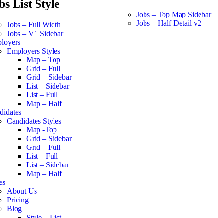
bs List Style
Jobs – Top Map Sidebar
Jobs – Half Detail v2
Jobs – Full Width
Jobs – V1 Sidebar
loyers
Employers Styles
Map – Top
Grid – Full
Grid – Sidebar
List – Sidebar
List – Full
Map – Half
didates
Candidates Styles
Map -Top
Grid – Sidebar
Grid – Full
List – Full
List – Sidebar
Map – Half
es
About Us
Pricing
Blog
Style – List