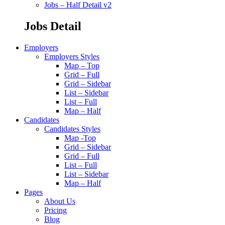
Jobs – Half Detail v2
Jobs Detail
Employers
Employers Styles
Map – Top
Grid – Full
Grid – Sidebar
List – Sidebar
List – Full
Map – Half
Candidates
Candidates Styles
Map -Top
Grid – Sidebar
Grid – Full
List – Full
List – Sidebar
Map – Half
Pages
About Us
Pricing
Blog