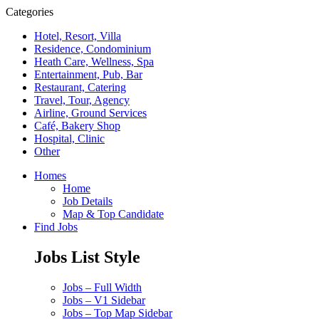
Categories
Hotel, Resort, Villa
Residence, Condominium
Heath Care, Wellness, Spa
Entertainment, Pub, Bar
Restaurant, Catering
Travel, Tour, Agency
Airline, Ground Services
Café, Bakery Shop
Hospital, Clinic
Other
Homes
Home
Job Details
Map & Top Candidate
Find Jobs
Jobs List Style
Jobs – Full Width
Jobs – V1 Sidebar
Jobs – Top Map Sidebar