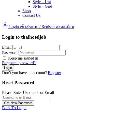
Style – List
Style – Grid
Shop
Contact Us
Login เข้าสู่ระบบ
/
Register ลงทะเบียน
Login to thaihoteljob
Email
Password
Keep me signed in
Forgotten password?
Don't you have an account?
Register
Reset Password
Please Enter Username or Email
Back To Login