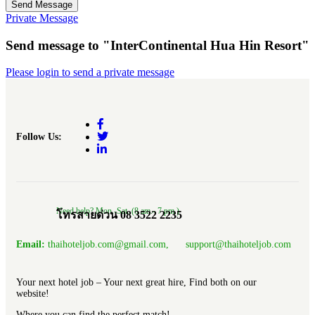
Send Message
Private Message
Send message to "InterContinental Hua Hin Resort"
Please login to send a private message
Follow Us:
Need help? Mon.-Sat. (8 am.- 7 pm.)
โทรสายด่วน 08 3522 2235
Email:
thaihoteljob.com@gmail.com, support@thaihoteljob.com
Your next hotel job – Your next great hire, Find both on our
website!
Where you can find the perfect match!