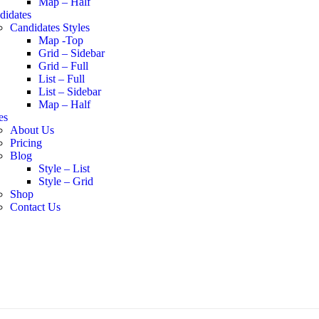
Map – Half
didates
Candidates Styles
Map -Top
Grid – Sidebar
Grid – Full
List – Full
List – Sidebar
Map – Half
es
About Us
Pricing
Blog
Style – List
Style – Grid
Shop
Contact Us