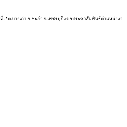
ที่📍ต.บางเก่า อ.ชะอำ จ.เพชรบุรี #ขอประชาสัมพันธ์ตำเเหน่งงา