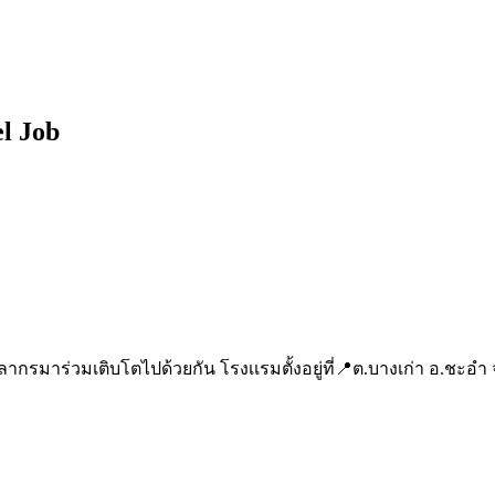
l Job
กรมาร่วมเติบโตไปด้วยกัน โรงเเรมตั้งอยู่ที่📍ต.บางเก่า อ.ชะอำ จ