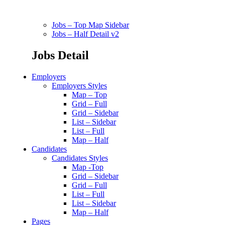
Jobs – Top Map Sidebar
Jobs – Half Detail v2
Jobs Detail
Employers
Employers Styles
Map – Top
Grid – Full
Grid – Sidebar
List – Sidebar
List – Full
Map – Half
Candidates
Candidates Styles
Map -Top
Grid – Sidebar
Grid – Full
List – Full
List – Sidebar
Map – Half
Pages