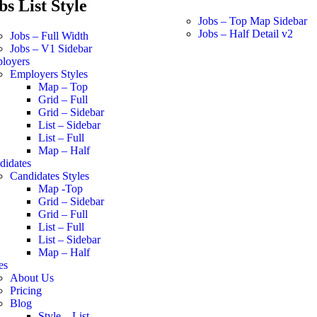
bs List Style
Jobs – Top Map Sidebar
Jobs – Half Detail v2
Jobs – Full Width
Jobs – V1 Sidebar
loyers
Employers Styles
Map – Top
Grid – Full
Grid – Sidebar
List – Sidebar
List – Full
Map – Half
didates
Candidates Styles
Map -Top
Grid – Sidebar
Grid – Full
List – Full
List – Sidebar
Map – Half
es
About Us
Pricing
Blog
Style – List