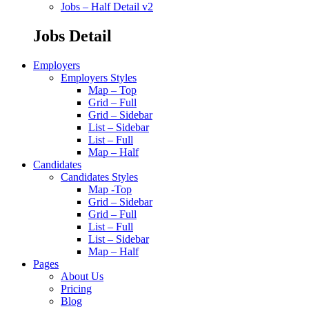
Jobs – Half Detail v2
Jobs Detail
Employers
Employers Styles
Map – Top
Grid – Full
Grid – Sidebar
List – Sidebar
List – Full
Map – Half
Candidates
Candidates Styles
Map -Top
Grid – Sidebar
Grid – Full
List – Full
List – Sidebar
Map – Half
Pages
About Us
Pricing
Blog