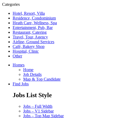
Categories
Hotel, Resort, Villa
Residence, Condominium
Heath Care, Wellness, Spa
Entertainment, Pub, Bar
Restaurant, Catering
Travel, Tour, Agency
Airline, Ground Services
Café, Bakery Shop
Hospital, Clinic
Other
Homes
Home
Job Details
Map & Top Candidate
Find Jobs
Jobs List Style
Jobs – Full Width
Jobs – V1 Sidebar
Jobs – Top Map Sidebar