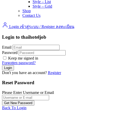
Style – List
Style – Grid
Shop
Contact Us
Login เข้าสู่ระบบ
/
Register ลงทะเบียน
Login to thaihoteljob
Email
Password
Keep me signed in
Forgotten password?
Don't you have an account?
Register
Reset Password
Please Enter Username or Email
Back To Login