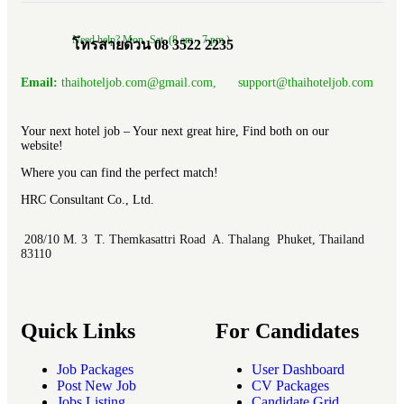
Need help? Mon.-Sat. (8 am.- 7 pm.)
โทรสายด่วน 08 3522 2235
Email:
thaihoteljob.com@gmail.com, support@thaihoteljob.com
Your next hotel job – Your next great hire, Find both on our
website!
Where you can find the perfect match!
HRC Consultant Co., Ltd.
208/10 M. 3 T. Themkasattri Road A. Thalang Phuket, Thailand
83110
Quick Links
For Candidates
Job Packages
User Dashboard
Post New Job
CV Packages
Jobs Listing
Candidate Grid